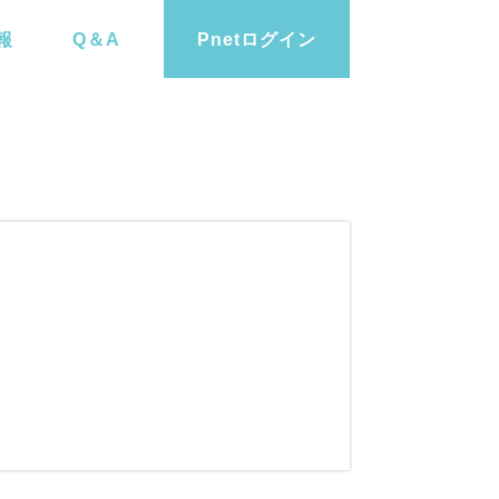
報
Q＆A
Pnetログイン