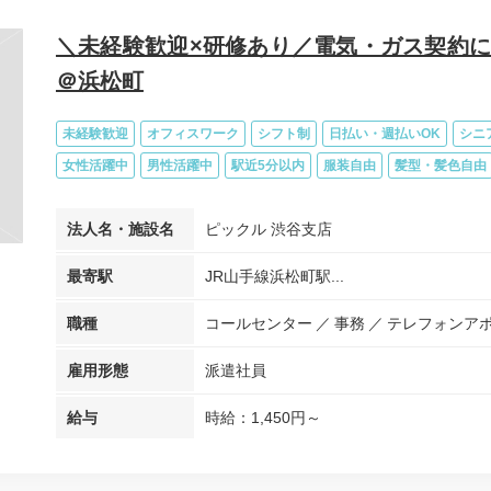
＼未経験歓迎×研修あり／電気・ガス契約
＠浜松町
未経験歓迎
オフィスワーク
シフト制
日払い・週払いOK
シニ
女性活躍中
男性活躍中
駅近5分以内
服装自由
髪型・髪色自由
法人名・施設名
ピックル 渋谷支店
最寄駅
JR山手線浜松町駅...
職種
コールセンター
事務
テレフォンア
雇用形態
派遣社員
給与
時給：1,450円～