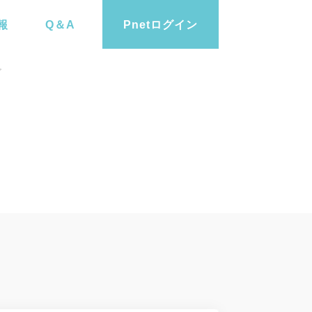
報
Q＆A
Pnetログイン
ビ