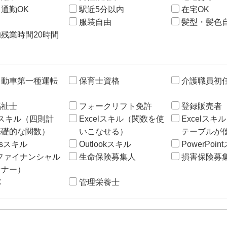
通勤OK
駅近5分以内
在宅OK
服装自由
髪型・髪色
残業時間20時間
自動車第一種運転
保育士資格
介護職員初
福祉士
フォークリフト免許
登録販売者
elスキル（四則計
Excelスキル（関数を使
Excelス
基礎的な関数）
いこなせる）
テーブルが
ssスキル
Outlookスキル
PowerPoi
ファイナンシャル
生命保険募集人
損害保険募
ンナー）
C
管理栄養士