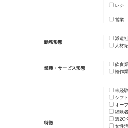
レジ
営業
派遣
勤務形態
人材
飲食
業種・サービス形態
軽作
未経
シフ
オー
経験
週2O
特徴
女性