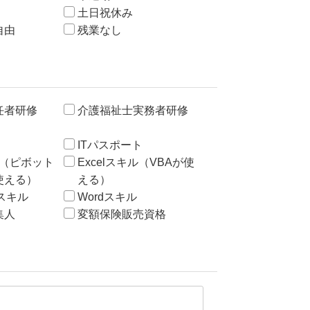
土日祝休み
自由
残業なし
任者研修
介護福祉士実務者研修
ITパスポート
キル（ピボット
Excelスキル（VBAが使
使える）
える）
ntスキル
Wordスキル
集人
変額保険販売資格