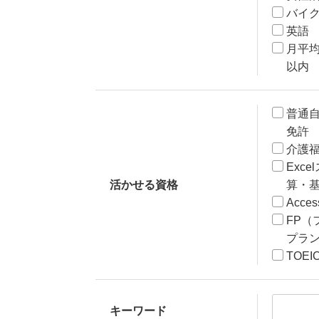
バイク
英語
月平均
以内
普通
免許
介護
Exc
活かせる資格
算・
Acce
FP（
プラ
TOEI
キーワード