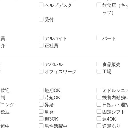
ヘルプデスク
飲食店（キ
ッフ）
受付
社員
アルバイト
パート
紹介
正社員
業
アパレル
食品販売
業
オフィスワーク
工場
験歓迎
短期OK
ミドルシニ
ト制
時短OK
扶養内勤務O
プニング
昇給
日払い・週払
者歓迎
単発
固定シフト
K
週3OK
週4OK
活躍中
男性活躍中
送迎あり