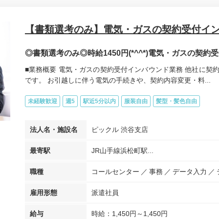
【書類選考のみ】電気・ガスの契約受付イ
◎書類選考のみ◎時給1450円(*^^*)電気・ガスの契
■業務概要 電気・ガスの契約受付インバウンド業務 他社に契
です。 お引越しに伴う電気の手続きや、契約内容変更・料...
未経験歓迎
週5
駅近5分以内
服装自由
髪型・髪色自由
法人名・施設名
ピックル 渋谷支店
最寄駅
JR山手線浜松町駅...
職種
コールセンター
事務
データ入力
雇用形態
派遣社員
給与
時給：1,450円～1,450円