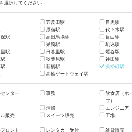
を選択してください
駅
五反田駅
目黒駅
駅
原宿駅
代々木駅
久保駅
高田馬場駅
目白駅
駅
巣鴨駅
駒込駅
暮里駅
日暮里駅
鶯谷駅
町駅
秋葉原駅
神田駅
町駅
新橋駅
浜松町駅
駅
高輪ゲートウェイ駅
ルセンター
事務
飲食店（ホ
フ）
業
清掃
エンジニア
レル販売
スイーツ販売
工場
ルフロント
レンタカー受付
雑貨販売