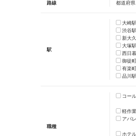
路線
都道府県
大崎
渋谷
新大
大塚
駅
西日
御徒
有楽
品川
コー
軽作
アパ
職種
ホテ