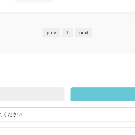
prev
1
next