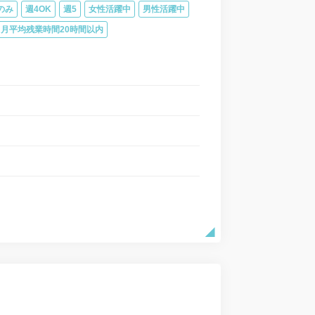
のみ
週4OK
週5
女性活躍中
男性活躍中
月平均残業時間20時間以内