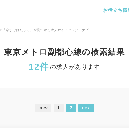
お役立ち情
の「今すぐはたらく」が見つかる求人サイトピックルナビ
東京メトロ副都心線の検索結果
12件
の求人があります
prev
1
2
next