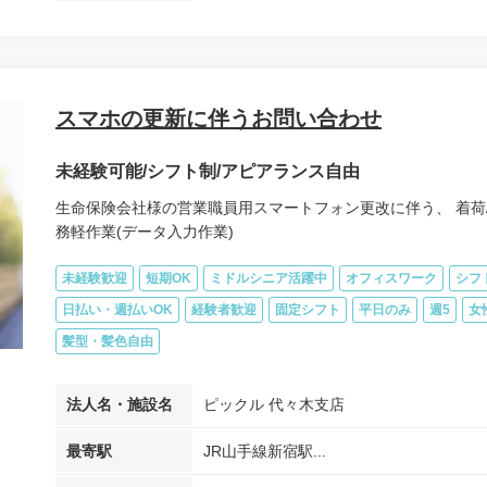
スマホの更新に伴うお問い合わせ
未経験可能/シフト制/アピアランス自由
生命保険会社様の営業職員用スマートフォン更改に伴う、 着荷
務軽作業(データ入力作業)
未経験歓迎
短期OK
ミドルシニア活躍中
オフィスワーク
シフ
日払い・週払いOK
経験者歓迎
固定シフト
平日のみ
週5
女
髪型・髪色自由
法人名・施設名
ピックル 代々木支店
最寄駅
JR山手線新宿駅...