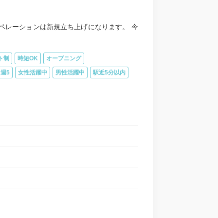
ペレーションは新規立ち上げになります。 今
ト制
時短OK
オープニング
週5
女性活躍中
男性活躍中
駅近5分以内