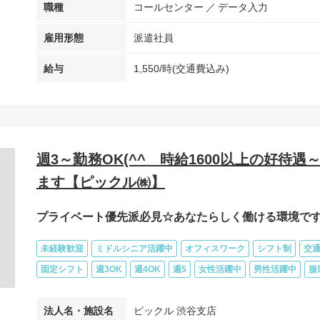
職種
コールセンター
データ入力
雇用形態
派遣社員
給与
1,550/時(交通費込み)
週3～勤務OK(^^ゞ時給1600以上の好待
ます【ピックル㈱】
プライベート優先派必見☆あなたらしく働ける環境です
未経験歓迎
ミドルシニア活躍中
オフィスワーク
シフト制
交
固定シフト
週3OK
週4OK
週5
女性活躍中
男性活躍中
服
法人名・施設名
ピックル 渋谷支店