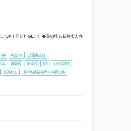
いOK！即給料GET！ ◆登録後も新着求人多
ト制
時短OK
交通費支給
のみ
週3OK
週4OK
週5
女性活躍中
残業なし
月平均残業時間20時間以内