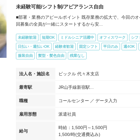
未経験可能/シフト制/アピアランス自由
■部署・業務のアピールポイント 既存業務の拡大で、今回のオ
回募集の全員が一緒にスタートするから安...
未経験歓迎
短期OK
ミドルシニア活躍中
オフィスワーク
シフ
日払い・週払いOK
経験者歓迎
固定シフト
平日のみ
週4OK
服装自由
髪型・髪色自由
残業なし
法人名・施設名
ピックル 代々木支店
最寄駅
JR山手線新宿駅...
職種
コールセンター
データ入力
雇用形態
派遣社員
時給：1,500円～1,500円
給与
1,500/時(交通費込み)