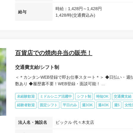
時給：1,428円～1,428円
給与
1,428/時(交通費込み)
百貨店での焼肉弁当の販売！
交通費支給/シフト制
＜＊カンタンWEB登録で即お仕事スタート＊＞ ◆日払い・週払
数あり ◆履歴書不要！WEB登録・面談可能！ ...
未経験歓迎
ミドルシニア活躍中
シフト制
時短OK
交通費支給
経験者歓迎
固定シフト
平日のみ
週3OK
週4OK
週5
女性
法人名・施設名
ピックル 代々木支店