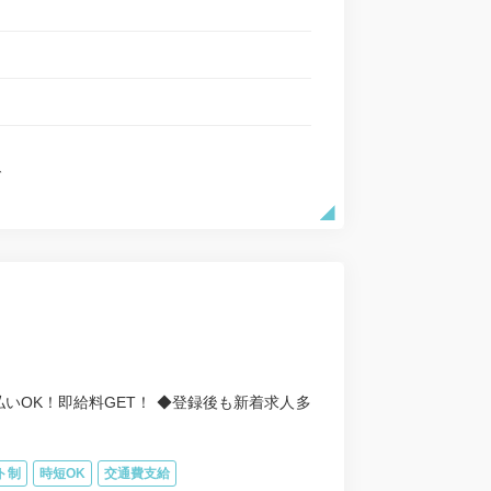
で
いOK！即給料GET！ ◆登録後も新着求人多
ト制
時短OK
交通費支給