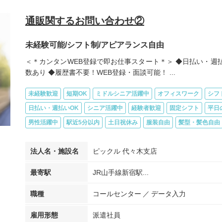
通販関するお問い合わせ②
未経験可能/シフト制/アピアランス自由
＜＊カンタンWEB登録で即お仕事スタート＊＞ ◆日払い・週払
数あり ◆履歴書不要！WEB登録・面談可能！ ...
未経験歓迎
短期OK
ミドルシニア活躍中
オフィスワーク
シフ
日払い・週払いOK
シニア活躍中
経験者歓迎
固定シフト
平日
男性活躍中
駅近5分以内
土日祝休み
服装自由
髪型・髪色自由
法人名・施設名
ピックル 代々木支店
最寄駅
JR山手線新宿駅...
職種
コールセンター
データ入力
雇用形態
派遣社員