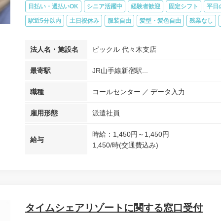
日払い・週払いOK
シニア活躍中
経験者歓迎
固定シフト
平日
駅近5分以内
土日祝休み
服装自由
髪型・髪色自由
残業なし
法人名・施設名
ピックル 代々木支店
最寄駅
JR山手線新宿駅...
職種
コールセンター
データ入力
雇用形態
派遣社員
時給：1,450円～1,450円
給与
1,450/時(交通費込み)
タイムシェアリゾートに関する窓口受付