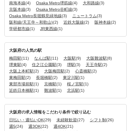
南海本線
(4)
Osaka Metro堺筋線
(4)
大和路線
(3)
京阪本線
(3)
Osaka Metro谷町線
(3)
Osaka Metro長堀鶴見緑地線
(3)
ニュートラム
(3)
阪和線(天王寺～和歌山)
(2)
近鉄大阪線
(2)
阪神本線
(2)
学研都市線
(1)
JR東西線
(1)
大阪府の人気の駅
梅田駅
(11)
なんば駅
(11)
大阪駅
(9)
大阪難波駅
(8)
堺東駅
(4)
住之江公園駅
(3)
堺駅
(3)
天王寺駅
(2)
大阪上本町駅
(2)
大阪梅田駅
(2)
心斎橋駅
(2)
東梅田駅
(2)
長堀橋駅
(2)
東淀川駅
(1)
東部市場前駅
(1)
京橋駅
(1)
桜ノ宮駅
(1)
近鉄日本橋駅
(1)
難波駅
(1)
北浜駅
(1)
大阪府の求人情報をこだわり条件で絞り込む
日払い・週払いOK
(29)
未経験歓迎
(27)
シフト制
(26)
週5
(24)
週3OK
(22)
週4OK
(21)