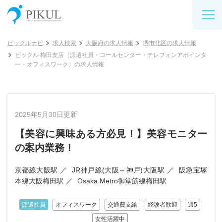
ピックルナビ
求人検索
大阪府の求人情報
堺市北区の求人情報
ピックル 梅田支店（派遣社員・コールセンター・テレフォンアポインタ
ー・オフィスワーク）の求人情報
2025年5月30日更新
【美容に興味ある方必見！】美容モニター
の案内業務！
京都線大阪駅
JR神戸線(大阪～神戸)大阪駅
阪急宝塚
本線大阪梅田駅
Osaka Metro御堂筋線梅田駅
派遣社員
オフィスワーク
交通費支給
経験者歓迎
週5
女性活躍中