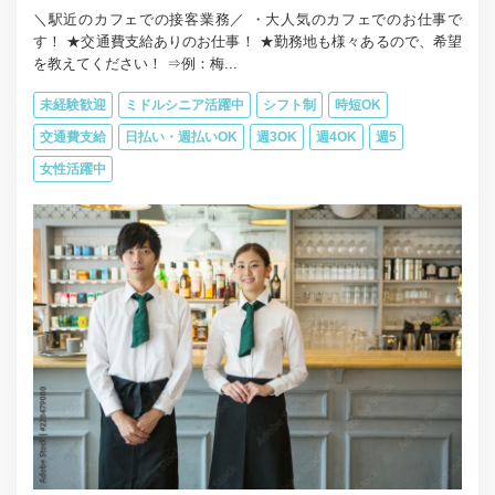
＼駅近のカフェでの接客業務／ ・大人気のカフェでのお仕事で
す！ ★交通費支給ありのお仕事！ ★勤務地も様々あるので、希望
を教えてください！ ⇒例：梅...
未経験歓迎
ミドルシニア活躍中
シフト制
時短OK
交通費支給
日払い・週払いOK
週3OK
週4OK
週5
女性活躍中