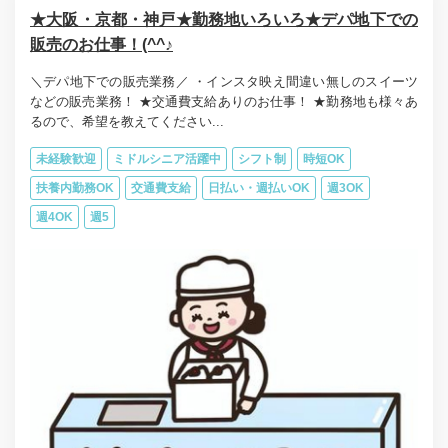
★大阪・京都・神戸★勤務地いろいろ★デパ地下での
販売のお仕事！(^^♪
＼デパ地下での販売業務／ ・インスタ映え間違い無しのスイーツ
などの販売業務！ ★交通費支給ありのお仕事！ ★勤務地も様々あ
るので、希望を教えてください...
未経験歓迎
ミドルシニア活躍中
シフト制
時短OK
扶養内勤務OK
交通費支給
日払い・週払いOK
週3OK
週4OK
週5