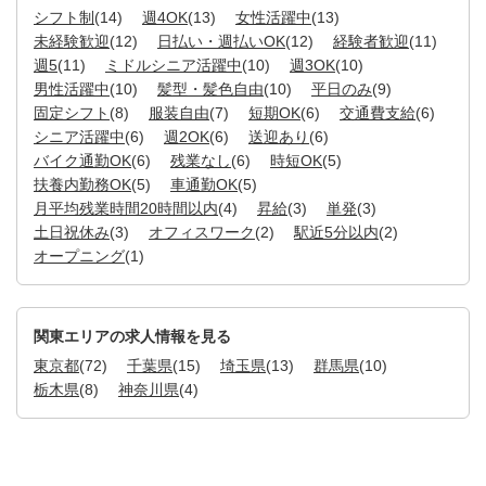
シフト制
(14)
週4OK
(13)
女性活躍中
(13)
未経験歓迎
(12)
日払い・週払いOK
(12)
経験者歓迎
(11)
週5
(11)
ミドルシニア活躍中
(10)
週3OK
(10)
男性活躍中
(10)
髪型・髪色自由
(10)
平日のみ
(9)
固定シフト
(8)
服装自由
(7)
短期OK
(6)
交通費支給
(6)
シニア活躍中
(6)
週2OK
(6)
送迎あり
(6)
バイク通勤OK
(6)
残業なし
(6)
時短OK
(5)
扶養内勤務OK
(5)
車通勤OK
(5)
月平均残業時間20時間以内
(4)
昇給
(3)
単発
(3)
土日祝休み
(3)
オフィスワーク
(2)
駅近5分以内
(2)
オープニング
(1)
関東エリアの求人情報を見る
東京都
(72)
千葉県
(15)
埼玉県
(13)
群馬県
(10)
栃木県
(8)
神奈川県
(4)