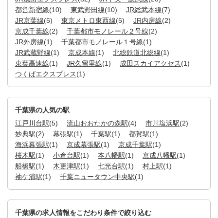
都営新宿線
(10)
東武野田線
(10)
JR総武本線
(7)
JR京葉線
(5)
東京メトロ東西線
(5)
JR内房線
(2)
京成千葉線
(2)
千葉都市モノレール２号線
(2)
JR外房線
(1)
千葉都市モノレール１号線
(1)
JR武蔵野線
(1)
京成本線
(1)
北総鉄道北総線
(1)
東葉高速線
(1)
JR久留里線
(1)
成田スカイアクセス
(1)
つくばエクスプレス
(1)
千葉県の人気の駅
江戸川台駅
(5)
流山おおたかの森駅
(4)
市川塩浜駅
(2)
妙典駅
(2)
幕張駅
(1)
千葉駅
(1)
都賀駅
(1)
海浜幕張駅
(1)
京成幕張駅
(1)
京成千葉駅
(1)
桜木駅
(1)
小倉台駅
(1)
本八幡駅
(1)
京成八幡駅
(1)
船橋駅
(1)
木更津駅
(1)
七光台駅
(1)
村上駅
(1)
袖ケ浦駅
(1)
千葉ニュータウン中央駅
(1)
千葉県の求人情報をこだわり条件で絞り込む