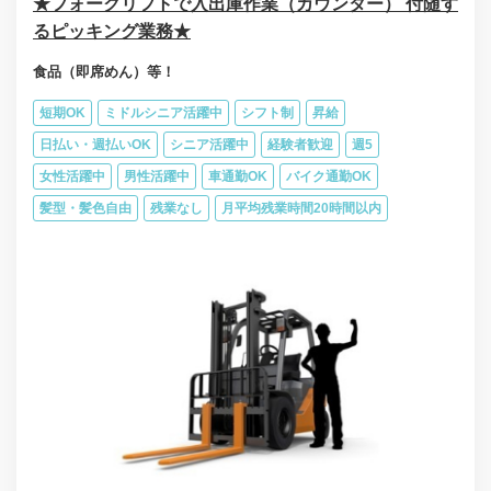
★フォークリフトで入出庫作業（カウンター） 付随す
るピッキング業務★
食品（即席めん）等！
短期OK
ミドルシニア活躍中
シフト制
昇給
日払い・週払いOK
シニア活躍中
経験者歓迎
週5
女性活躍中
男性活躍中
車通勤OK
バイク通勤OK
髪型・髪色自由
残業なし
月平均残業時間20時間以内