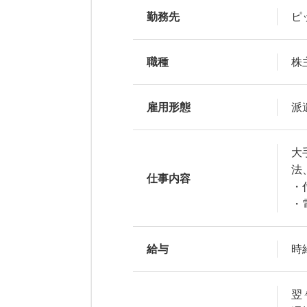
勤務先
ピ
職種
株
雇用形態
派
大
法
仕事内容
・
・
給与
時給
翌