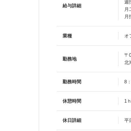
週
給与詳細
月
月
業種
オ
〒0
勤務地
北
勤務時間
8
休憩時間
1
休日詳細
平