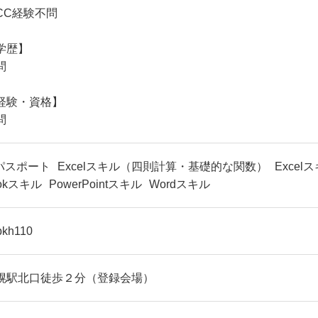
CC経験不問
学歴】
問
経験・資格】
問
Tパスポート
Excelスキル（四則計算・基礎的な関数）
Exce
ookスキル
PowerPointスキル
Wordスキル
pkh110
幌駅北口徒歩２分（登録会場）