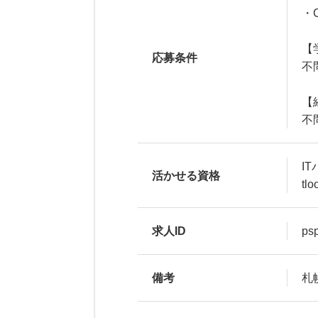
・
【
応募条件
不
【
不
I
活かせる資格
tl
求人ID
ps
備考
札