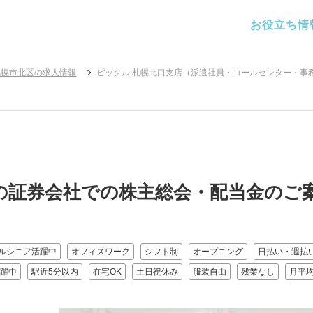
お役立ち情
札幌市北区の求人情報
ピックル 札幌北口支店（派遣社員・コールセンター・事
の証券会社での株主総会・配当金のご
ルシニア活躍中
オフィスワーク
シフト制
オープニング
日払い・週払い
躍中
駅近5分以内
在宅OK
土日祝休み
服装自由
残業なし
月平均