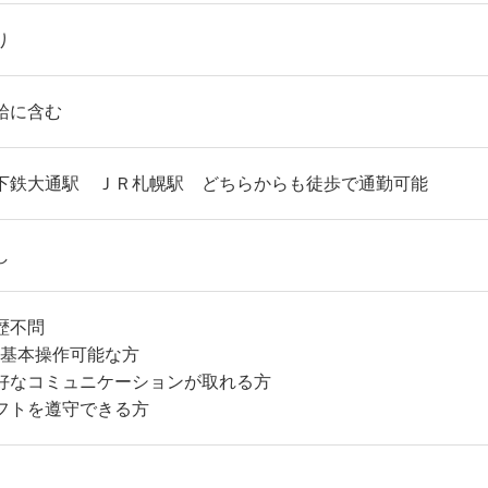
り
給に含む
下鉄大通駅 ＪＲ札幌駅 どちらからも徒歩で通勤可能
し
歴不問
C基本操作可能な方
好なコミュニケーションが取れる方
フトを遵守できる方