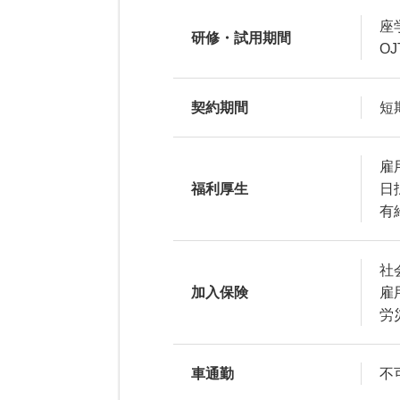
座学
研修・試用期間
OJ
契約期間
短
雇
福利厚生
日
有
社
加入保険
雇
労
車通勤
不