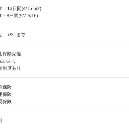
：13日間(4/15-5/2)
T：8日間(5/7-5/16)
期 7/31まで
用保険完備
払いあり
給制度あり
会保険
用保険
災保険
可