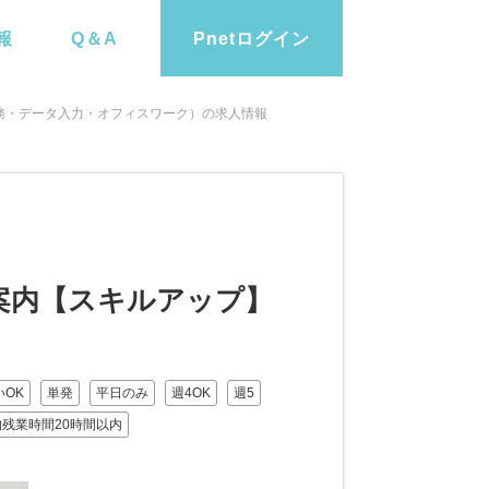
報
Q＆A
Pnetログイン
務・データ入力・オフィスワーク）の求人情報
案内【スキルアップ】
OK
単発
平日のみ
週4OK
週5
残業時間20時間以内