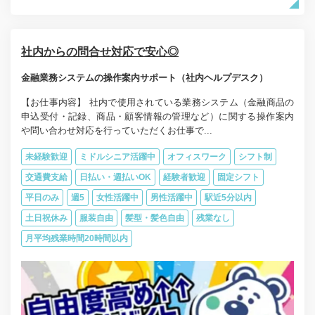
社内からの問合せ対応で安心◎
金融業務システムの操作案内サポート（社内ヘルプデスク）
【お仕事内容】 社内で使用されている業務システム（金融商品の
申込受付・記録、商品・顧客情報の管理など）に関する操作案内
や問い合わせ対応を行っていただくお仕事で...
未経験歓迎
ミドルシニア活躍中
オフィスワーク
シフト制
交通費支給
日払い・週払いOK
経験者歓迎
固定シフト
平日のみ
週5
女性活躍中
男性活躍中
駅近5分以内
土日祝休み
服装自由
髪型・髪色自由
残業なし
月平均残業時間20時間以内