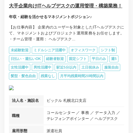
大手企業向けITヘルプデスクの運用管理・構築業務！
年収・経験を活かせるマネジメントポジション♪
【お仕事内容】 企業内のユーザーを対象としたITヘルプデスクに
て、マネジメントおよびプロジェクト運用業務をお任せします。
・チーム管理・運用： ヘルプデスク...
未経験歓迎
ミドルシニア活躍中
オフィスワーク
シフト制
日払い・週払いOK
経験者歓迎
固定シフト
平日のみ
週5
女性活躍中
男性活躍中
駅近5分以内
土日祝休み
服装自由
髪型・髪色自由
残業なし
月平均残業時間20時間以内
法人名・施設名
ピックル 札幌北口支店
コールセンター
事務
データ入力
職種
テレフォンアポインター
ヘルプデスク
雇用形態
派遣社員