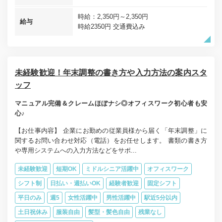
時給：2,350円～2,350円
給与
時給2350円 交通費込み
未経験歓迎！年末調整の書き方や入力方法の案内スタ
ッフ
マニュアル完備＆クレームほぼナシ◎オフィスワーク初心者も安
心♪
【お仕事内容】 企業にお勤めの従業員様から届く「年末調整」に
関するお問い合わせ対応（電話）をお任せします。 書類の書き方
や専用システムへの入力方法などをサポ...
未経験歓迎
短期OK
ミドルシニア活躍中
オフィスワーク
シフト制
日払い・週払いOK
経験者歓迎
固定シフト
平日のみ
週5
女性活躍中
男性活躍中
駅近5分以内
土日祝休み
服装自由
髪型・髪色自由
残業なし