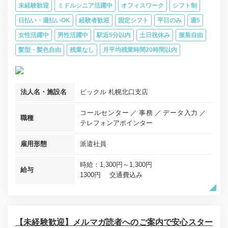
未経験歓迎
ミドルシニア活躍中
オフィスワーク
シフト制
日払い・週払いOK
経験者歓迎
固定シフト
平日のみ
週5
女性活躍中
男性活躍中
駅近5分以内
土日祝休み
服装自由
髪型・髪色自由
残業なし
月平均残業時間20時間以内
法人名・施設名
ピックル 札幌北口支店
コールセンター
事務
データ入力
職種
テレフォンアポインター
雇用形態
派遣社員
時給：1,300円～1,300円
給与
1300円 交通費込み
【未経験歓迎】メルマガ読者へのご案内で安心スター