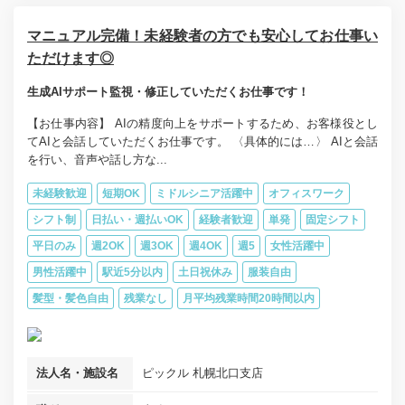
マニュアル完備！未経験者の方でも安心してお仕事い
ただけます◎
生成AIサポート監視・修正していただくお仕事です！
【お仕事内容】 AIの精度向上をサポートするため、お客様役とし
てAIと会話していただくお仕事です。 〈具体的には…〉 AIと会話
を行い、音声や話し方な...
未経験歓迎
短期OK
ミドルシニア活躍中
オフィスワーク
シフト制
日払い・週払いOK
経験者歓迎
単発
固定シフト
平日のみ
週2OK
週3OK
週4OK
週5
女性活躍中
男性活躍中
駅近5分以内
土日祝休み
服装自由
髪型・髪色自由
残業なし
月平均残業時間20時間以内
法人名・施設名
ピックル 札幌北口支店