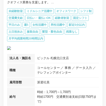
クオフィス業務を支援します。 ...
未経験歓迎
ミドルシニア活躍中
オフィスワーク
シフト制
交通費支給
日払い・週払いOK
経験者歓迎
固定シフト
平日のみ
週5
女性活躍中
男性活躍中
駅近5分以内
土日祝休み
服装自由
髪型・髪色自由
残業なし
月平均残業時間20時間以内
法人名・施設名
ピックル 札幌北口支店
コールセンター
事務
データ入力
職種
テレフォンアポインター
雇用形態
派遣社員
時給：1,700円～1,700円
給与
時給1700円 交通費別途支給(日額750円ま
で)