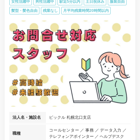
女性活躍中
男性活躍中
駅近5分以内
土日祝休み
服装自由
髪型・髪色自由
残業なし
月平均残業時間20時間以内
法人名・施設名
ピックル 札幌北口支店
コールセンター
事務
データ入力
職種
テレフォンアポインター
ヘルプデスク