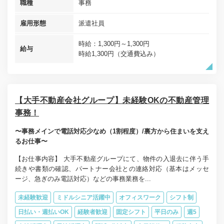
職種
事務
雇用形態
派遣社員
時給：1,300円～1,300円
給与
時給1,300円（交通費込み）
【大手不動産会社グループ】未経験OKの不動産管理
事務！
〜事務メインで電話対応少なめ（1割程度）/裏方から住まいを支え
るお仕事〜
【お仕事内容】 大手不動産グループにて、物件の入退去に伴う手
続きや書類の確認、パートナー会社との連絡対応（基本はメッセ
ージ、急ぎのみ電話対応）などの事務業務を...
未経験歓迎
ミドルシニア活躍中
オフィスワーク
シフト制
日払い・週払いOK
経験者歓迎
固定シフト
平日のみ
週5