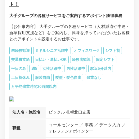
ト！
大手グループの各種サービスをご案内するアポイント獲得事務
【お仕事内容】 大手グループの各種サービス（人材派遣や中途・
新卒採用支援など）をご案内し、興味を持っていただいたお客様
とのアポイントを設定するお仕事です。 ...
未経験歓迎
ミドルシニア活躍中
オフィスワーク
シフト制
交通費支給
日払い・週払いOK
経験者歓迎
固定シフト
平日のみ
週5
女性活躍中
男性活躍中
駅近5分以内
土日祝休み
服装自由
髪型・髪色自由
残業なし
月平均残業時間20時間以内
法人名・施設名
ピックル 札幌北口支店
コールセンター
事務
データ入力
職種
テレフォンアポインター