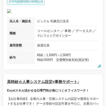
月平均残業時間20時間以内
法人名・施設名
ピックル 札幌北口支店
コールセンター
事務
データ入力
職種
テレフォンアポインター
雇用形態
派遣社員
時給：1,500円～1,500円
給与
時給1500円 交通費別途支給(規定有)
高時給☆人事システム設定×事務サポート♪
Excelスキル活かせる◎専門性が身につくオフィスワーク！
【お仕事内容】 企業の人事・労務システムの設定や運用をサポー
トするお仕事です！ データ登録や設定作業を中心に、企業のバッ