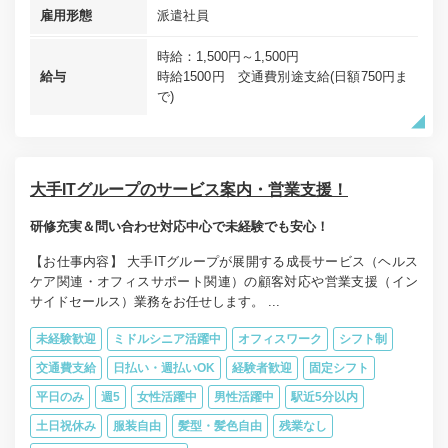
雇用形態
派遣社員
時給：1,500円～1,500円
給与
時給1500円 交通費別途支給(日額750円ま
で)
大手ITグループのサービス案内・営業支援！
研修充実＆問い合わせ対応中心で未経験でも安心！
【お仕事内容】 大手ITグループが展開する成長サービス（ヘルス
ケア関連・オフィスサポート関連）の顧客対応や営業支援（イン
サイドセールス）業務をお任せします。 ...
未経験歓迎
ミドルシニア活躍中
オフィスワーク
シフト制
交通費支給
日払い・週払いOK
経験者歓迎
固定シフト
平日のみ
週5
女性活躍中
男性活躍中
駅近5分以内
土日祝休み
服装自由
髪型・髪色自由
残業なし