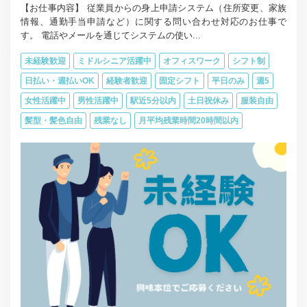
【お仕事内容】 従業員からの身上申請システム（住所変更、家族
情報、通勤手当申請など）に関する問い合わせ対応のお仕事で
す。 電話やメールを通じてシステムの使い...
未経験歓迎
ミドルシニア活躍中
オフィスワーク
シフト制
日払い・週払いOK
経験者歓迎
固定シフト
平日のみ
週5
女性活躍中
男性活躍中
駅近5分以内
土日祝休み
服装自由
髪型・髪色自由
残業なし
月平均残業時間20時間以内