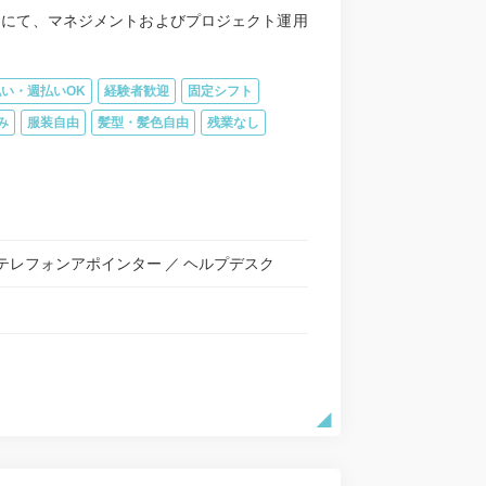
クにて、マネジメントおよびプロジェクト運用
い・週払いOK
経験者歓迎
固定シフト
み
服装自由
髪型・髪色自由
残業なし
テレフォンアポインター
ヘルプデスク