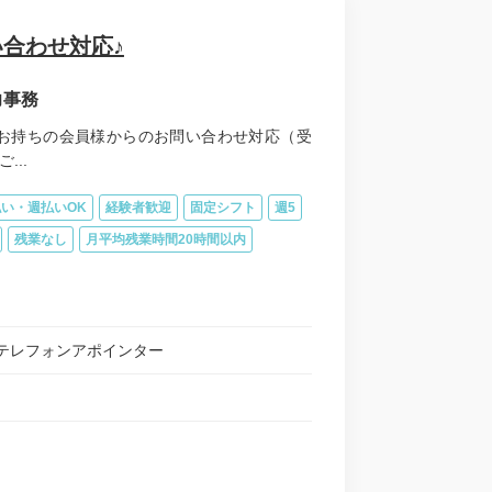
合わせ対応♪
力事務
お持ちの会員様からのお問い合わせ対応（受
..
い・週払いOK
経験者歓迎
固定シフト
週5
残業なし
月平均残業時間20時間以内
テレフォンアポインター