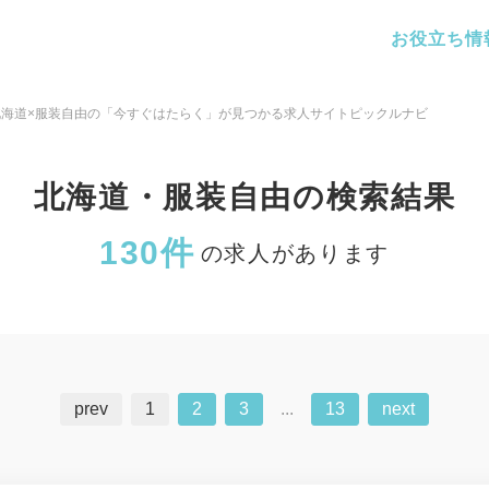
お役立ち情
北海道×服装自由の「今すぐはたらく」が見つかる求人サイトピックルナビ
北海道・服装自由の検索結果
130件
の求人があります
prev
1
2
3
...
13
next