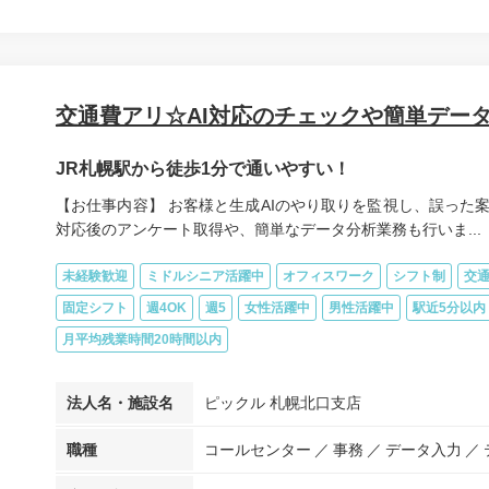
交通費アリ☆AI対応のチェックや簡単デー
JR札幌駅から徒歩1分で通いやすい！
【お仕事内容】 お客様と生成AIのやり取りを監視し、誤った
対応後のアンケート取得や、簡単なデータ分析業務も行いま...
未経験歓迎
ミドルシニア活躍中
オフィスワーク
シフト制
交
固定シフト
週4OK
週5
女性活躍中
男性活躍中
駅近5分以内
月平均残業時間20時間以内
法人名・施設名
ピックル 札幌北口支店
職種
コールセンター
事務
データ入力