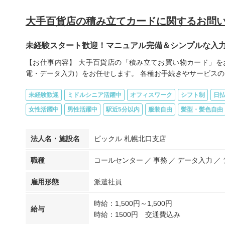
大手百貨店の積み立てカードに関するお問い
未経験スタート歓迎！マニュアル完備＆シンプルな入
【お仕事内容】 大手百貨店の「積み立てお買い物カード」を
電・データ入力）をお任せします。 各種お手続きやサービスのご.
未経験歓迎
ミドルシニア活躍中
オフィスワーク
シフト制
日払
女性活躍中
男性活躍中
駅近5分以内
服装自由
髪型・髪色自由
法人名・施設名
ピックル 札幌北口支店
職種
コールセンター
事務
データ入力
雇用形態
派遣社員
時給：1,500円～1,500円
給与
時給：1500円 交通費込み