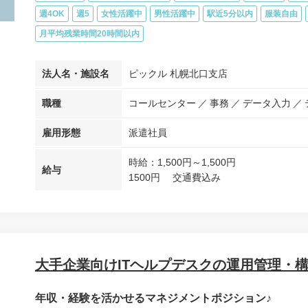
週4OK
週5
女性活躍中
男性活躍中
駅近5分以内
服装自由
月平均残業時間20時間以内
法人名・施設名
ピックル 札幌北口支店
職種
コールセンター
事務
データ入力
雇用形態
派遣社員
時給：1,500円～1,500円
給与
1500円 交通費込み
大手企業向けITヘルプデスクの運用管理・
年収・経験を活かせるマネジメントポジション♪