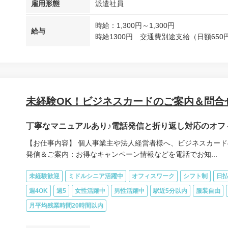
雇用形態
派遣社員
時給：1,300円～1,300円
給与
時給1300円 交通費別途支給（日額650
未経験OK！ビジネスカードのご案内＆問合
丁寧なマニュアルあり♪電話発信と折り返し対応のオフ
【お仕事内容】 個人事業主や法人経営者様へ、ビジネスカード
発信＆ご案内：お得なキャンペーン情報などを電話でお知...
未経験歓迎
ミドルシニア活躍中
オフィスワーク
シフト制
日払
週4OK
週5
女性活躍中
男性活躍中
駅近5分以内
服装自由
月平均残業時間20時間以内