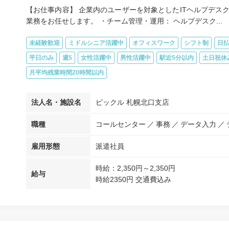
【お仕事内容】 企業内のユーザーを対象としたITヘルプデス
業務をお任せします。 ・チーム管理・運用： ヘルプデスク...
未経験歓迎
ミドルシニア活躍中
オフィスワーク
シフト制
日払
平日のみ
週5
女性活躍中
男性活躍中
駅近5分以内
土日祝休
月平均残業時間20時間以内
法人名・施設名
ピックル 札幌北口支店
職種
コールセンター
事務
データ入力
雇用形態
派遣社員
時給：2,350円～2,350円
給与
時給2350円 交通費込み