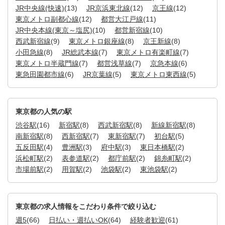
JR中央線(快速)
(13)
JR京浜東北線
(12)
京王線
(12)
東京メトロ副都心線
(12)
都営大江戸線
(11)
JR中央本線(東京～塩尻)
(10)
都営新宿線
(10)
西武新宿線
(9)
東京メトロ銀座線
(8)
京王新線
(8)
小田急線
(8)
JR総武本線
(7)
東京メトロ有楽町線
(7)
東京メトロ半蔵門線
(7)
都営浅草線
(7)
京急本線
(6)
東急田園都市線
(6)
JR京葉線
(5)
東京メトロ東西線
(5)
東京都の人気の駅
渋谷駅
(16)
新宿駅
(8)
西武新宿駅
(8)
新線新宿駅
(8)
南新宿駅
(8)
西新宿駅
(7)
東新宿駅
(7)
初台駅
(5)
五反田駅
(4)
豊洲駅
(3)
府中駅
(3)
東日本橋駅
(2)
浜松町駅
(2)
表参道駅
(2)
都庁前駅
(2)
錦糸町駅
(2)
市場前駅
(2)
用賀駅
(2)
池袋駅
(2)
東池袋駅
(2)
東京都の求人情報をこだわり条件で絞り込む
週5
(66)
日払い・週払いOK
(64)
経験者歓迎
(61)