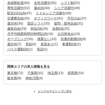
未経験歓迎
(60)
女性活躍中
(55)
シフト制
(52)
男性活躍中
(52)
週4OK
(50)
シニア活躍中
(49)
駅近5分以内
(47)
ミドルシニア活躍中
(45)
交通費支給
(45)
オフィスワーク
(41)
平日のみ
(37)
週3OK
(35)
固定シフト
(33)
髪型・髪色自由
(31)
服装自由
(29)
時短OK
(26)
短期OK
(25)
月平均残業時間20時間以内
(16)
土日祝休み
(14)
オープニング
(10)
残業なし
(10)
扶養内勤務OK
(8)
週2OK
(7)
昇給
(6)
送迎あり
(1)
車通勤OK
(1)
バイク通勤OK
(1)
英語
(1)
関東エリアの求人情報を見る
東京都
(72)
千葉県
(15)
埼玉県
(13)
群馬県
(10)
栃木県
(8)
神奈川県
(4)
ピックルナビトップに戻る