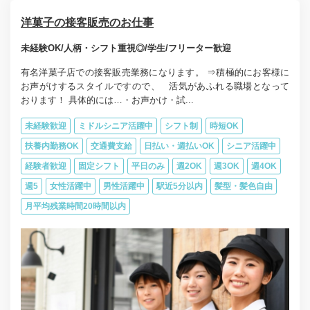
洋菓子の接客販売のお仕事
未経験OK/人柄・シフト重視◎/学生/フリーター歓迎
有名洋菓子店での接客販売業務になります。 ⇒積極的にお客様に
お声がけするスタイルですので、 活気があふれる職場となって
おります！ 具体的には…・お声かけ・試...
未経験歓迎
ミドルシニア活躍中
シフト制
時短OK
扶養内勤務OK
交通費支給
日払い・週払いOK
シニア活躍中
経験者歓迎
固定シフト
平日のみ
週2OK
週3OK
週4OK
週5
女性活躍中
男性活躍中
駅近5分以内
髪型・髪色自由
月平均残業時間20時間以内