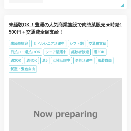
未経験OK！豊洲の人気商業施設で肉惣菜販売★時給1
500円＋交通費全額支給！
未経験歓迎
ミドルシニア活躍中
シフト制
交通費支給
日払い・週払いOK
シニア活躍中
経験者歓迎
週2OK
週3OK
週4OK
週5
女性活躍中
男性活躍中
服装自由
髪型・髪色自由