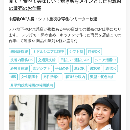
見て・食べて美味しい！焼き鳥をメインとしたお惣菜
の販売のお仕事
未経験OK/人柄・シフト重視◎/学生/フリーター歓迎
デパ地下やお惣菜店が複数ある中の店舗での販売のお仕事になり
ます。 レジ打ち・締め含め、キッチンで作った商品を店舗までの
台車にて運搬や 商品の陳列や軽い盛り付...
未経験歓迎
ミドルシニア活躍中
シフト制
時短OK
扶養内勤務OK
交通費支給
日払い・週払いOK
シニア活躍中
経験者歓迎
固定シフト
平日のみ
週2OK
週3OK
週4OK
週5
女性活躍中
男性活躍中
駅近5分以内
髪型・髪色自由
月平均残業時間20時間以内