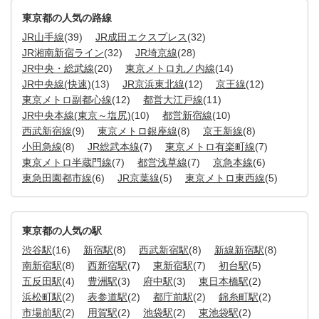
東京都の人気の路線
JR山手線
(39)
JR成田エクスプレス
(32)
JR湘南新宿ライン
(32)
JR埼京線
(28)
JR中央・総武線
(20)
東京メトロ丸ノ内線
(14)
JR中央線(快速)
(13)
JR京浜東北線
(12)
京王線
(12)
東京メトロ副都心線
(12)
都営大江戸線
(11)
JR中央本線(東京～塩尻)
(10)
都営新宿線
(10)
西武新宿線
(9)
東京メトロ銀座線
(8)
京王新線
(8)
小田急線
(8)
JR総武本線
(7)
東京メトロ有楽町線
(7)
東京メトロ半蔵門線
(7)
都営浅草線
(7)
京急本線
(6)
東急田園都市線
(6)
JR京葉線
(5)
東京メトロ東西線
(5)
東京都の人気の駅
渋谷駅
(16)
新宿駅
(8)
西武新宿駅
(8)
新線新宿駅
(8)
南新宿駅
(8)
西新宿駅
(7)
東新宿駅
(7)
初台駅
(5)
五反田駅
(4)
豊洲駅
(3)
府中駅
(3)
東日本橋駅
(2)
浜松町駅
(2)
表参道駅
(2)
都庁前駅
(2)
錦糸町駅
(2)
市場前駅
(2)
用賀駅
(2)
池袋駅
(2)
東池袋駅
(2)