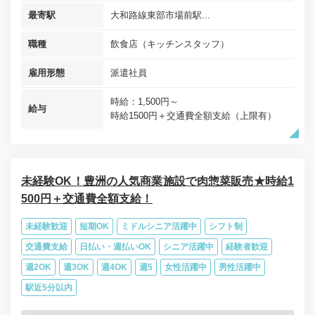
最寄駅
大和路線東部市場前駅...
職種
飲食店（キッチンスタッフ）
雇用形態
派遣社員
時給：1,500円～
給与
時給1500円＋交通費全額支給（上限有）
未経験OK！豊洲の人気商業施設で肉惣菜販売★時給1
500円＋交通費全額支給！
未経験歓迎
短期OK
ミドルシニア活躍中
シフト制
交通費支給
日払い・週払いOK
シニア活躍中
経験者歓迎
週2OK
週3OK
週4OK
週5
女性活躍中
男性活躍中
駅近5分以内