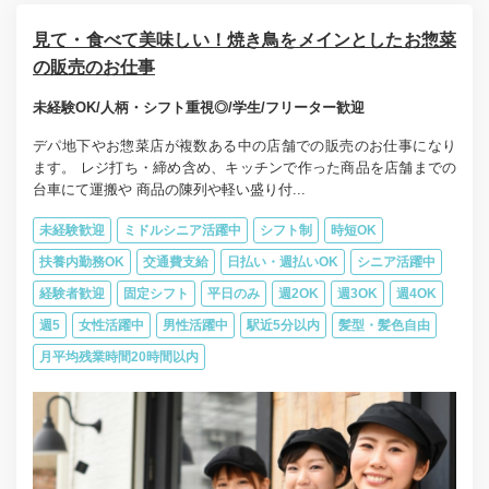
見て・食べて美味しい！焼き鳥をメインとしたお惣菜
の販売のお仕事
未経験OK/人柄・シフト重視◎/学生/フリーター歓迎
デパ地下やお惣菜店が複数ある中の店舗での販売のお仕事になり
ます。 レジ打ち・締め含め、キッチンで作った商品を店舗までの
台車にて運搬や 商品の陳列や軽い盛り付...
未経験歓迎
ミドルシニア活躍中
シフト制
時短OK
扶養内勤務OK
交通費支給
日払い・週払いOK
シニア活躍中
経験者歓迎
固定シフト
平日のみ
週2OK
週3OK
週4OK
週5
女性活躍中
男性活躍中
駅近5分以内
髪型・髪色自由
月平均残業時間20時間以内