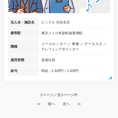
法人名・施設名
ピックル 渋谷支店
最寄駅
東京メトロ有楽町線豊洲駅...
コールセンター
事務
データ入力
職種
テレフォンアポインター
雇用形態
派遣社員
給与
時給：1,428円～1,428円
1ページ／全1ページ中
≪
前へ
次へ
≫