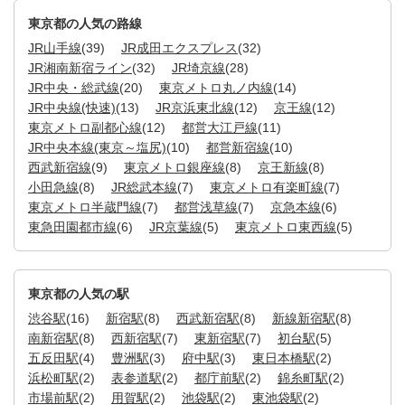
東京都の人気の路線
JR山手線
(39)
JR成田エクスプレス
(32)
JR湘南新宿ライン
(32)
JR埼京線
(28)
JR中央・総武線
(20)
東京メトロ丸ノ内線
(14)
JR中央線(快速)
(13)
JR京浜東北線
(12)
京王線
(12)
東京メトロ副都心線
(12)
都営大江戸線
(11)
JR中央本線(東京～塩尻)
(10)
都営新宿線
(10)
西武新宿線
(9)
東京メトロ銀座線
(8)
京王新線
(8)
小田急線
(8)
JR総武本線
(7)
東京メトロ有楽町線
(7)
東京メトロ半蔵門線
(7)
都営浅草線
(7)
京急本線
(6)
東急田園都市線
(6)
JR京葉線
(5)
東京メトロ東西線
(5)
東京都の人気の駅
渋谷駅
(16)
新宿駅
(8)
西武新宿駅
(8)
新線新宿駅
(8)
南新宿駅
(8)
西新宿駅
(7)
東新宿駅
(7)
初台駅
(5)
五反田駅
(4)
豊洲駅
(3)
府中駅
(3)
東日本橋駅
(2)
浜松町駅
(2)
表参道駅
(2)
都庁前駅
(2)
錦糸町駅
(2)
市場前駅
(2)
用賀駅
(2)
池袋駅
(2)
東池袋駅
(2)