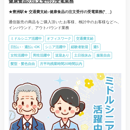
健康食品の注文受付の受電業務
★豊洲駅★ 交通費支給♪健康食品の注文受付の受電業務(*_ _)
通信販売の商品をご購入頂いたお客様、検討中のお客様などへ、
インバウンド、アウトバウンド業務
ミドルシニア活躍中
オフィスワーク
交通費支給
日払い・週払いOK
シニア活躍中
経験者歓迎
週5
女性活躍中
男性活躍中
送迎あり
土日祝休み
服装自由
髪型・髪色自由
月平均残業時間20時間以内