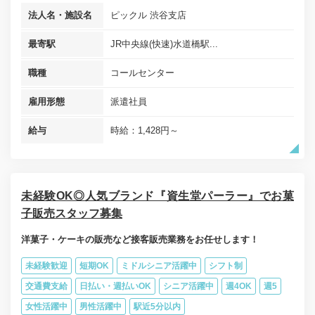
法人名・施設名
ピックル 渋谷支店
最寄駅
JR中央線(快速)水道橋駅...
職種
コールセンター
雇用形態
派遣社員
給与
時給：1,428円～
未経験OK◎人気ブランド『資生堂パーラー』でお菓
子販売スタッフ募集
洋菓子・ケーキの販売など接客販売業務をお任せします！
未経験歓迎
短期OK
ミドルシニア活躍中
シフト制
交通費支給
日払い・週払いOK
シニア活躍中
週4OK
週5
女性活躍中
男性活躍中
駅近5分以内