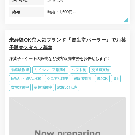
給与
時給：1,500円～
未経験OK◎人気ブランド『資生堂パーラー』でお菓
子販売スタッフ募集
洋菓子・ケーキの販売など接客販売業務をお任せします！
未経験歓迎
ミドルシニア活躍中
シフト制
交通費支給
日払い・週払いOK
シニア活躍中
経験者歓迎
週4OK
週5
女性活躍中
男性活躍中
駅近5分以内