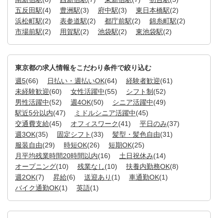
五反田駅
(4)
豊洲駅
(3)
府中駅
(3)
東日本橋駅
(2)
浜松町駅
(2)
表参道駅
(2)
都庁前駅
(2)
錦糸町駅
(2)
市場前駅
(2)
用賀駅
(2)
池袋駅
(2)
東池袋駅
(2)
東京都の求人情報をこだわり条件で絞り込む
週5
(66)
日払い・週払いOK
(64)
経験者歓迎
(61)
未経験歓迎
(60)
女性活躍中
(55)
シフト制
(52)
男性活躍中
(52)
週4OK
(50)
シニア活躍中
(49)
駅近5分以内
(47)
ミドルシニア活躍中
(45)
交通費支給
(45)
オフィスワーク
(41)
平日のみ
(37)
週3OK
(35)
固定シフト
(33)
髪型・髪色自由
(31)
服装自由
(29)
時短OK
(26)
短期OK
(25)
月平均残業時間20時間以内
(16)
土日祝休み
(14)
オープニング
(10)
残業なし
(10)
扶養内勤務OK
(8)
週2OK
(7)
昇給
(6)
送迎あり
(1)
車通勤OK
(1)
バイク通勤OK
(1)
英語
(1)