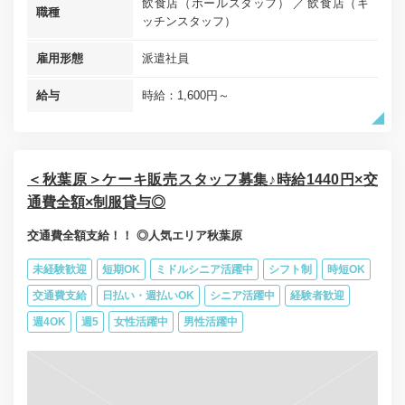
飲食店（ホールスタッフ）
飲食店（キ
職種
ッチンスタッフ）
雇用形態
派遣社員
給与
時給：1,600円～
＜秋葉原＞ケーキ販売スタッフ募集♪時給1440円×交
通費全額×制服貸与◎
交通費全額支給！！ ◎人気エリア秋葉原
未経験歓迎
短期OK
ミドルシニア活躍中
シフト制
時短OK
交通費支給
日払い・週払いOK
シニア活躍中
経験者歓迎
週4OK
週5
女性活躍中
男性活躍中