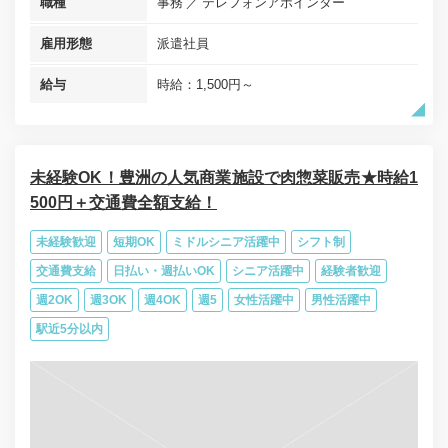
職種
事務
テレフォンアポインター
雇用形態
派遣社員
給与
時給：1,500円～
未経験OK！豊洲の人気商業施設で肉惣菜販売★時給1
500円＋交通費全額支給！
未経験歓迎
短期OK
ミドルシニア活躍中
シフト制
交通費支給
日払い・週払いOK
シニア活躍中
経験者歓迎
週2OK
週3OK
週4OK
週5
女性活躍中
男性活躍中
駅近5分以内