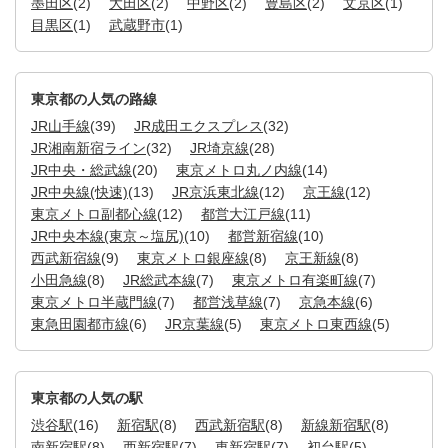
墨田区
(2)
大田区
(2)
中野区
(2)
豊島区
(2)
文京区
(1)
目黒区
(1)
武蔵野市
(1)
東京都の人気の路線
JR山手線
(39)
JR成田エクスプレス
(32)
JR湘南新宿ライン
(32)
JR埼京線
(28)
JR中央・総武線
(20)
東京メトロ丸ノ内線
(14)
JR中央線(快速)
(13)
JR京浜東北線
(12)
京王線
(12)
東京メトロ副都心線
(12)
都営大江戸線
(11)
JR中央本線(東京～塩尻)
(10)
都営新宿線
(10)
西武新宿線
(9)
東京メトロ銀座線
(8)
京王新線
(8)
小田急線
(8)
JR総武本線
(7)
東京メトロ有楽町線
(7)
東京メトロ半蔵門線
(7)
都営浅草線
(7)
京急本線
(6)
東急田園都市線
(6)
JR京葉線
(5)
東京メトロ東西線
(5)
東京都の人気の駅
渋谷駅
(16)
新宿駅
(8)
西武新宿駅
(8)
新線新宿駅
(8)
南新宿駅
(8)
西新宿駅
(7)
東新宿駅
(7)
初台駅
(5)