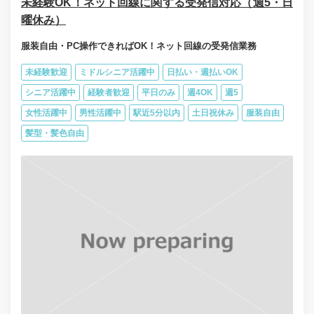
未経験OK！ネット回線に関する受発信対応（週5・日
曜休み）
服装自由・PC操作できればOK！ネット回線の受発信業務
未経験歓迎
ミドルシニア活躍中
日払い・週払いOK
シニア活躍中
経験者歓迎
平日のみ
週4OK
週5
女性活躍中
男性活躍中
駅近5分以内
土日祝休み
服装自由
髪型・髪色自由