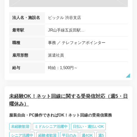
法人名・施設名
ピックル 渋谷支店
最寄駅
JR山手線五反田駅...
職種
事務
テレフォンアポインター
雇用形態
派遣社員
給与
時給：1,500円～
未経験OK！ネット回線に関する受発信対応（週5・日
曜休み）
服装自由・PC操作できればOK！ネット回線の受発信業務
未経験歓迎
ミドルシニア活躍中
日払い・週払いOK
シニア活躍中
経験者歓迎
平日のみ
週4OK
週5