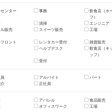
ルセンター
事務
飲食店（ホ
フ）
業
清掃
エンジニア
レル販売
スイーツ販売
工場
ルフロント
レンタカー受付
雑貨販売
ヘルプデスク
飲食店（キ
ッフ）
受付
社員
アルバイト
パート
紹介
正社員
業
アパレル
食品販売
業
オフィスワーク
工場