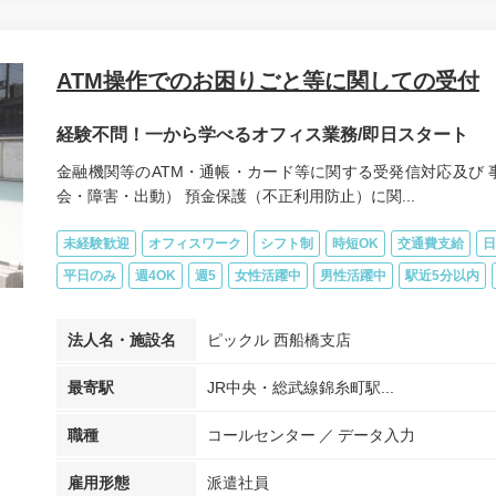
ATM操作でのお困りごと等に関しての受付
経験不問！一から学べるオフィス業務/即日スタート
金融機関等のATM・通帳・カード等に関する受発信対応及び 
会・障害・出動） 預金保護（不正利用防止）に関...
未経験歓迎
オフィスワーク
シフト制
時短OK
交通費支給
日
平日のみ
週4OK
週5
女性活躍中
男性活躍中
駅近5分以内
法人名・施設名
ピックル 西船橋支店
最寄駅
JR中央・総武線錦糸町駅...
職種
コールセンター
データ入力
雇用形態
派遣社員