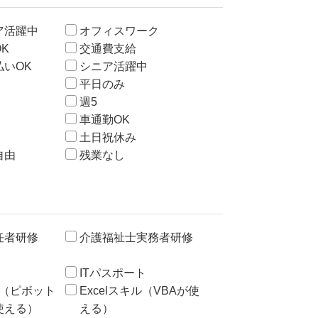
ア活躍中
オフィスワーク
K
交通費支給
いOK
シニア活躍中
平日のみ
週5
車通勤OK
土日祝休み
自由
残業なし
任者研修
介護福祉士実務者研修
ITパスポート
キル（ピボット
Excelスキル（VBAが使
使える）
える）