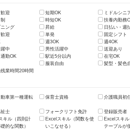
験歓迎
短期OK
ミドルシニ
ト制
時短OK
扶養内勤務O
プニング
昇給
日払い・週払
者歓迎
単発
固定シフト
K
週3OK
週4OK
活躍中
男性活躍中
送迎あり
通勤OK
駅近5分以内
在宅OK
服装自由
髪型・髪色
残業時間20時間
自動車第一種運転
保育士資格
介護職員初
福祉士
フォークリフト免許
登録販売者
elスキル（四則計
Excelスキル（関数を使
Excelス
基礎的な関数）
いこなせる）
テーブルが