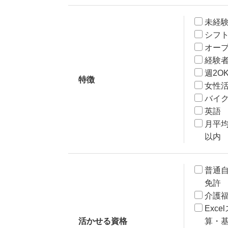
未経
シフ
オー
経験
週2O
特徴
女性
バイク
英語
月平均
以内
普通
免許
介護
Exc
活かせる資格
算・