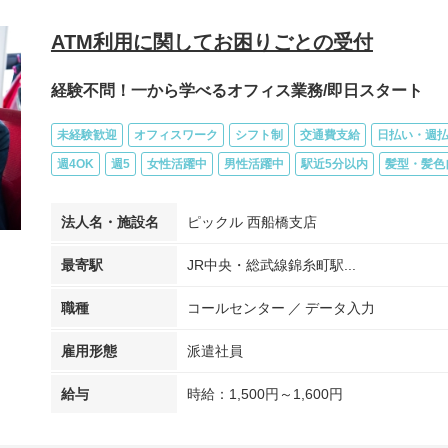
ATM利用に関してお困りごとの受付
経験不問！一から学べるオフィス業務/即日スタート
未経験歓迎
オフィスワーク
シフト制
交通費支給
日払い・週払
週4OK
週5
女性活躍中
男性活躍中
駅近5分以内
髪型・髪色
法人名・施設名
ピックル 西船橋支店
最寄駅
JR中央・総武線錦糸町駅...
職種
コールセンター
データ入力
雇用形態
派遣社員
給与
時給：1,500円～1,600円