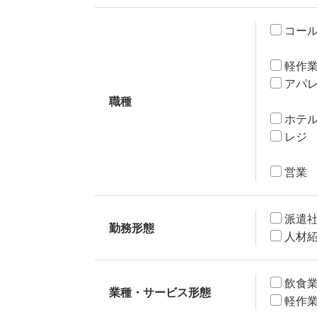
コー
軽作
アパ
職種
ホテ
レジ
営業
派遣
勤務形態
人材
飲食
業種・サービス形態
軽作