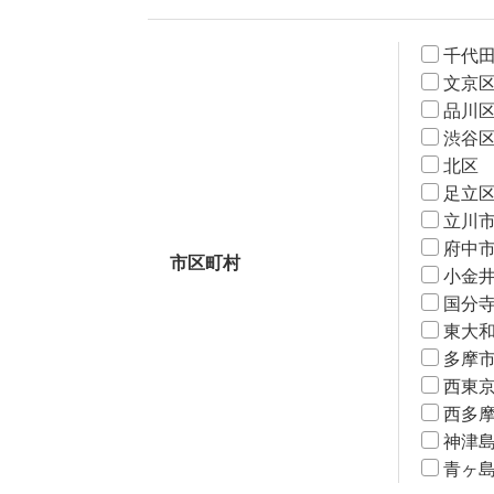
千代
文京
品川
渋谷
北区
足立
立川
府中
市区町村
小金
国分
東大
多摩
西東
西多
神津
青ヶ