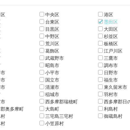
田区
中央区
港区
区
台東区
墨田区
区
目黒区
大田区
区
中野区
杉並区
荒川区
板橋区
区
葛飾区
江戸川区
市
武蔵野市
三鷹市
市
昭島市
調布市
井市
小平市
日野市
寺市
国立市
福生市
和市
清瀬市
東久留米市
市
稲城市
羽村市
京市
西多摩郡瑞穂町
西多摩郡日
摩郡奥多摩町
大島町
利島村
島村
三宅島三宅村
御蔵島村
島村
小笠原村