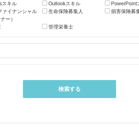
ssスキル
Outlookスキル
PowerPoi
ファイナンシャル
生命保険募集人
損害保険募
ンナー）
C
管理栄養士